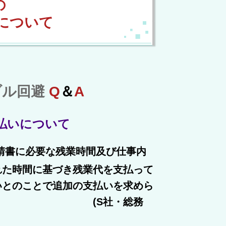
の
ついて
ブル回避
Q
＆
A
払いについて
請書に必要な残業時間及び仕事内
れた時間に基づき残業代を支払って
いとのことで追加の支払いを求めら
しょうか。
(S
社・総務