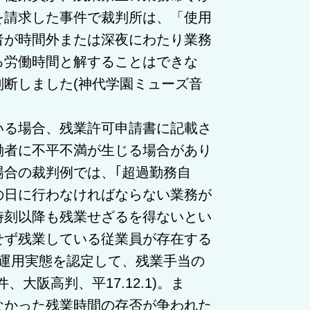
を請求した事件で裁判所は、「使用
者が時間外または深夜にわたり業務
る労働時間と解することはできな
断しました(神代学園ミューズ音
る場合、残業許可申請書に記載さ
働者に不平不満が生じる場合があり
合の裁判例では、｢超過勤務自
の日に行わなければならない業務が
時刻以降も残業せざるを得ないとい
せず残業している従業員が存在する
の運用実態を認定して、残業手当の
大阪高判、平17.12.1)。ま
なかった残業時間の存否が争われた