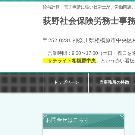
給与計算・電子申請に強い社労士が、労働問題
荻野社会保険労務士事
〒252-0231 神奈川県相模原市中央
営業時間：
9:00〜17:00
（
土日・祝日
を
サテライト
相模原中央
」という赤い看板
トップページ
当事務所の特徴
お問合せはこちら