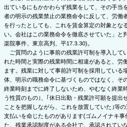
出ているにもかかわらず残業をして、その手当
者の明示の残業禁止の業務命令に反して、労働
を行ったとしても、これを賃金算定の対象とな
い。会社はこの業務命令を徹底させていた」と判
楽院事件、東京高判、平17.3.30)。
ご質問のように事前の残業許可制を導入してい
れた時間と実際の残業時間に相違があると、労
ます。残業に対して事前許可制を採用している場
体、明示
の職務命令に基づくものではなく
、そ
終業時刻までに終了しないため、やむなく終業
う性質のもの｣、｢休日出勤・残業許可願を提出
ことを把握しながら、これを放置していた｣等
支払いを命じたものがあります(ゴムノイナキ事件、
た、残業承認制度がある会社で、承認されてい