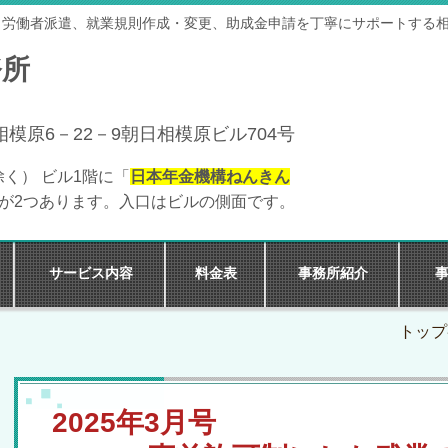
、労働者派遣、就業規則作成・変更、助成金申請を丁寧にサポートする
務所
区相模原6－22－9朝日相模原ビル704号
除く）
ビル1階に「
日本年金機構ねんきん
が2つあります。入口はビルの側面です。
サービス内容
料金表
事務所紹介
トップ
2025年3月号