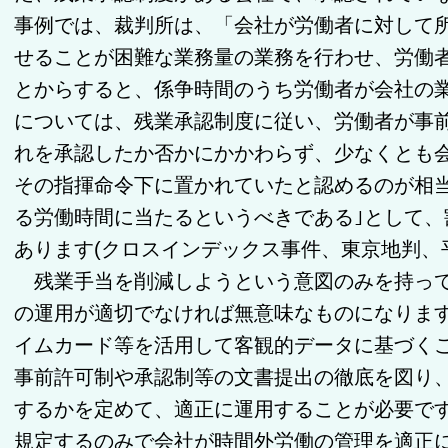
事例では、裁判所は、「会社が労働者に対して
せることが困難な業務量の業務を行わせ、労働
とからすると、係争時間のうち労働者が会社の
については、残業承認制度に従い、労働者が事
れを承認したか否かにかかわらず、少なくとも
その指揮命令下に置かれていたと認めるのが相
る労働時間に当たるというべきである｣として
あります(クロスインデックス事件、東京地判、平30
残業手当を削減しようという意図のみを持って
の運用が適切でなければ無意味なものになりま
イムカード等を活用して客観的データに基づく
事前許可制や承認制等の文書提出の徹底を図り
するかを定めて、適正に運用することが必要で
規定するのみで会社が時間外労働の管理を適正