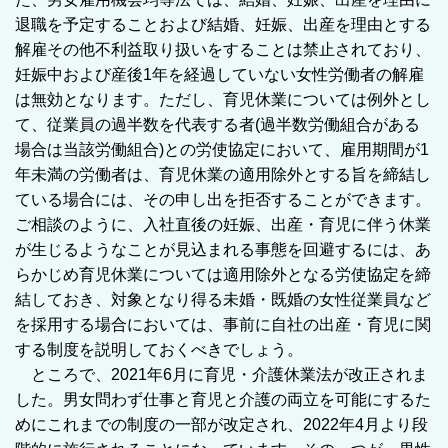
退職を予定することおよび結婚、妊娠、出産を理由とする
解雇その他不利益取り扱いをすることは禁止されており、
妊娠中および産後1年を経過していない女性労働者の解雇
は無効となります。ただし、育児休業については例外とし
て、従業員の過半数を代表する者(過半数労働組合がある
場合は当該労働組合)との労使協定において、雇用期間が1
年未満の労働者は、育児休業の適用除外とする旨を締結し
ている場合には、その申し出を拒否することができます。
ご相談のように、入社直後の妊娠、出産・育児に伴う休業
が生じるようなことが見込まれる事態を回避するには、あ
らかじめ育児休業については適用除外となる労使協定を締
結しておき、対象となり得る未婚・既婚の女性従業員など
を採用する場合においては、事前に自社の出産・育児に関
する制度を説明しておくべきでしょう。
ところで、2021年6月に育児・介護休業法が改正されま
した。男女問わず仕事と育児と介護の両立を可能にするた
めにこれまでの制度の一部が改定され、2022年4月より段