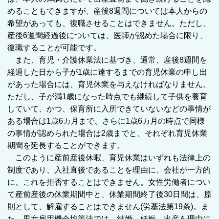
めることもできますが、産後8週間については本人からの
希望があっても、復職させることはできません。ただし、
産後6週間経過後については、医師が認めた場合に限り、
復職することが可能です。
また、育児・介護休業法に基づき、通常、産後8週間を
経過した日から子が1歳に達するまでの育児休業の申し出
があった場合には、育児休業を与えなければなりません。
ただし、子が満1歳になった時点でも継続して子供を養育
していて、かつ、保育所に入所できていないなどの事情が
ある場合は1歳6カ月まで、さらに1歳6カ月の時点で同様
の事情が認められた場合は2歳までと、それぞれ育児休業
期間を延長することができます。
このように産前産後休暇、育児休業はいずれも法律上の
制度であり、入社直後であることを理由に、会社が一方的
に、これを拒否することはできません。女性労働者につい
て産前産後の休業期間中と、休業期間終了後30日間は、原
則として、解雇することはできません(労基法第19条)。ま
た、男女雇用機会均等法では、結婚、妊娠、出産を理由に