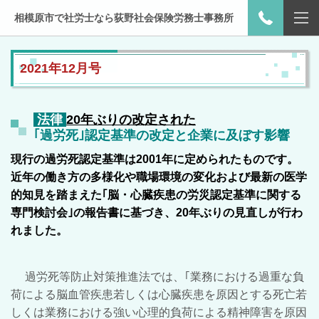
相模原市で社労士なら荻野社会保険労務士事務所
2021年12月号
法律
20年ぶりの改定された
｢過労死｣認定基準の改定と企業に及ぼす影響
現行の過労死認定基準は2001年に定められたものです。
近年の働き方の多様化や職場環境の変化および最新の医学
的知見を踏まえた｢脳・心臓疾患の労災認定基準に関する
専門検討会｣の報告書に基づき、20年ぶりの見直しが行わ
れました。
過労死等防止対策推進法では、｢業務における過重な負
荷による脳血管疾患若しくは心臓疾患を原因とする死亡若
しくは業務における強い心理的負荷による精神障害を原因