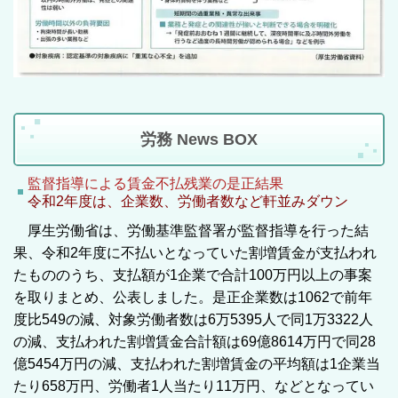
労務 News BOX
監督指導による賃金不払残業の是正結果
令和2年度は、企業数、労働者数など軒並みダウン
厚生労働省は、労働基準監督署が監督指導を行った結
果、令和2年度に不払いとなっていた割増賃金が支払われ
たもののうち、支払額が1企業で合計100万円以上の事案
を取りまとめ、公表しました。是正企業数は1062で前年
度比549の減、対象労働者数は6万5395人で同1万3322人
の減、支払われた割増賃金合計額は69億8614万円で同28
億5454万円の減、支払われた割増賃金の平均額は1企業当
たり658万円、労働者1人当たり11万円、などとなってい