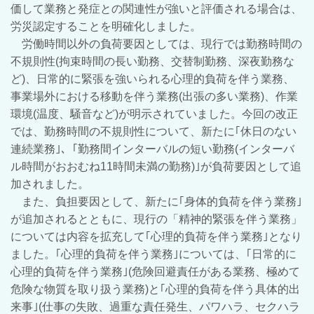
価して業務と発症との関連性が強いと評価される場合は、
労災認定することを明確化しました。
労働時間以外の負荷要因としては、現行では勤務時間の
不規則性(拘束時間の長い勤務、交替制勤務、深夜勤務な
ど
)、日常的に緊張を強いられる心理的負荷を伴う業務、
事業場外における移動を伴う業務(出張の多い業務)、作業
環境(温度、騒音など)が明示されていました。今回の改正
では、勤務時間の不規則性について、新たに｢休日のない
連続業務｣、｢勤務間インターバルの短い勤務(インターバ
ル時間がおおむね11時間未満の勤務)｣が負荷要因として追
加されました。
また、負担要因として、新たに｢身体的負荷を伴う業務｣
が追加されるとともに、現行の「精神的緊張を伴う業務」
については内容を拡充して｢心理的負荷を伴う業務｣となり
ました。｢心理的負荷を伴う業務｣については、｢日常的に
心理的負荷を伴う業務｣(危険回避責任がある業務、極めて
危険な物質を取り扱う業務)と｢心理的負荷を伴う具体的出
来事｣(仕事の失敗、過重な責任発生、パワハラ、セクハラ