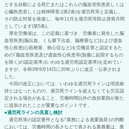
とする自殺による死亡またはこれらの脳血管疾患若しくは
心臓疾患若しくは精神障害｣(第2条)を過労死等と定義し、
その防止対策を推進し、毎年11月を過労死等防止啓発月間
としています(第5条)。
厚生労働省は、この定義に基づき、労働者に発生した脳
血管疾患(脳出血、くも膜下出血、脳梗塞など)および虚血
性心疾患(心筋梗塞、狭心症など)を労働災害と認定するた
めの｢脳血管疾患及び虚血性心疾患等(負傷に起因するもの
を除く)の認定基準｣(いわゆる過労死認定基準)を定めてい
ますが、令和3年9月14日に20年ぶりに改正・公表されま
した。
今回の改正においては、いわゆる過労死ラインは現状維
持とはなったものの、過労死ラインを超えなくても労災認
定される場合があること、
労働時間以外の負担要因が新た
に追加されたことが重要なポイントです。
●過労死ラインの見直し検討
過労死等の認定要件となる｢業務による過重負荷｣の判断
においては、労働時間の長さなどで表される業務量は、業