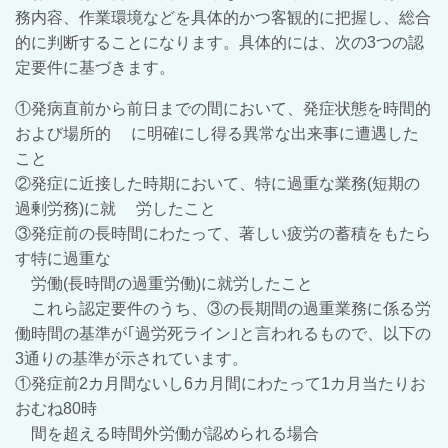
務内容、作業環境などを具体的かつ客観的に把握し、総合
的に判断することになります。具体的には、次の3つの認
定要件に基づきます。
①発病直前から前日までの間において、発症状態を時間的
および場所的 に明確にし得る異常な出来事に遭遇した
こと
②発症に近接した時期において、特に過重な業務(短期の
過剰労務)に就 労したこと
③発症前の長時間にわたって、著しい疲労の蓄積をもたら
す特に過重な
労働(長時間の過重労働)に就労したこと
これら認定要件のうち、③の長期間の過重業務に係る労
働時間の基準が｢過労死ライン｣と言われるもので、以下の
3通りの基準が示されています。
①発症前2カ月間ないし6カ月間にわたって1カ月当たりお
おむね80時
間を超える時間外労働が認められる場合