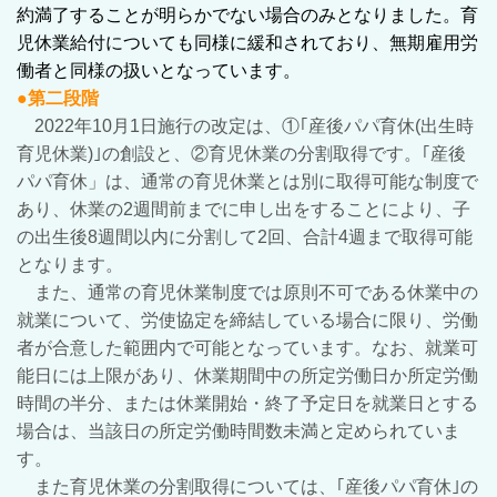
約満了することが明らかでない場合のみとなりました。育
児休業給付についても同様に緩和されており、無期雇用労
働者と同様の扱いとなっています。
●第二段階
2022年10月1日施行の改定は、①｢産後パパ育休(出生時
育児休業)｣の創設と、②育児休業の分割取得です。｢産後
パパ育休」は、通常の育児休業とは別に取得可能な制度で
あり、休業の2週間前までに申し出をすることにより、子
の出生後8週間以内に分割して2回、合計4週まで取得可能
となります。
また、通常の育児休業制度では原則不可である休業中の
就業について、労使協定を締結している場合に限り、労働
者が合意した範囲内で可能となっています。なお、就業可
能日には上限があり、休業期間中の所定労働日か所定労働
時間の半分、または休業開始・終了予定日を就業日とする
場合は、当該日の所定労働時間数未満と定められていま
す。
また育児休業の分割取得については、｢産後パパ育休｣の