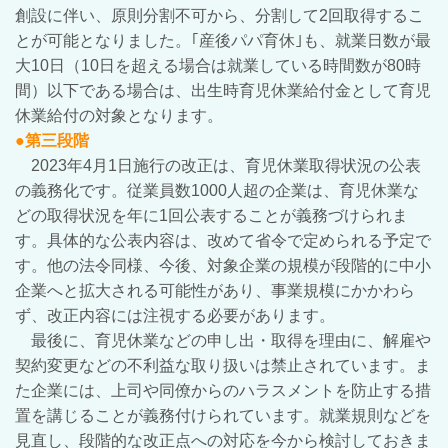
創設に伴い、原則分割不可から、分割して2回取得するこ
とが可能となりました。｢産後パパ育休｣も、就業日数が最
大10日（10日を超える場合は就業している時間数が80時
間）以下である場合は、出生時育児休業給付金として育児
休業給付の対象となります。
●第三段階
2023年4月1日施行の改正は、育児休業取得状況の公表
の義務化です。従業員数1000人超の企業は、育児休業な
どの取得状況を年に1回公表することが義務づけられま
す。具体的な公表内容は、改めて省令で定められる予定で
す。他の法令同様、今後、対象企業の規模が段階的に中小
企業へと拡大される可能性があり、事業規模にかかわら
ず、改正内容には注視する必要があります。
最後に、育児休業などの申し出・取得を理由に、解雇や
契約変更などの不利益な取り扱いは禁止されています。ま
た企業には、上司や同僚からのハラスメントを防止する措
置を講じることが義務付けられています。就業規則などを
見直し、段階的な改正点への対応を今から検討しておきま