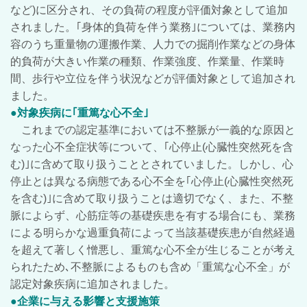
など)に区分され、その負荷の程度が評価対象として追加
されました。｢身体的負荷を伴う業務｣については、業務
内
容のうち重量物の運搬作業、人力での掘削作業などの身体
的負荷が大きい作業の種類、作業強度、作業量、作業時
間、歩行や立位を伴う状況などが評価対象として追加され
ました。
●対象疾病に｢重篤な心不全｣
これまでの認定基準においては不整脈が一義的な原因と
なった心不全症状等について、｢心停止(心臓性突然死を含
む)｣に含めて取り扱うこととされていました。しかし、心
停止とは異なる病態である心不全を｢心停止(心臓性突然死
を含む)｣に含めて取り扱うことは適切でなく、また、不整
脈によらず、心筋症等の基礎疾患を有する場合にも、業務
による明らかな過重負荷によって当該基礎疾患が自然経過
を超えて著しく憎悪し、重篤な心不全が生じることが考え
られたため､不整脈によるものも含め「重篤な心不全」が
認定対象疾病に追加されました。
●企業に与える影響と支援施策