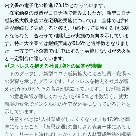
内文書の電子化の推進｣73.1%となっています。
在宅勤務の浸透がコロナ禍で進みましたが、新型コロナ
感染拡大収束後の在宅勤務実施については、全体では約4
割が継続して実施すると答え、｢縮小して実施する｣も3割
となるなど、合わせて7割以上が実施の意向を示していま
す。特に大企業では継続実施が51.6%と過半数となりまし
た。一方で中小企業では｢中止する・実施しない｣が35.8％
と一定割合に達しています。
●｢ストレスを抱える社員｣増との回答が5割超
下のグラフは、新型コロナ感染拡大による社員・職場へ
の影響を示したグラフです。｢ストレスを抱える社員が増
えた｣が55.0％とその高さが際立っています。また｢社員同
士の意思疎通が難しくなった｣も49.5％と半数近く。就労
環境の変化でメンタル面のケアが必要になっていることを
示しています。
注意すべきは｢人材育成がしにくくなった｣も47.9%と高
率になったこと。｢意思疎通｣の難しさと表裏一体にあるよ
うで、リモート時代はしっかりとした人材育成手法の構築