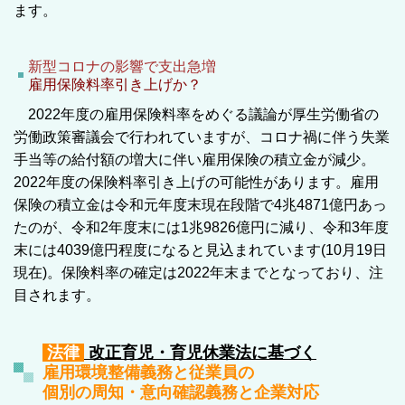
ます。
新型コロナの影響で支出急増
雇用保険料率引き上げか？
2022年度の雇用保険料率をめぐる議論が厚生労働省の
労働政策審議会で行われていますが、コロナ禍に伴う失業
手当等の給付額の増大に伴い雇用保険の積立金が減少。
2022年度の保険料率引き上げの可能性があります。雇用
保険の積立金は令和元年度末現在段階で4兆4871億円あっ
たのが、令和2年度末には1兆9826億円に減り、令和3年度
末には4039億円程度になると見込まれています(10月19日
現在)。保険料率の確定は2022年末までとなっており、注
目されます。
法律
改正育児・育児休業法に基づく
雇用環境整備義務と従業員の
個別の周知・意向確認義務と企業対応