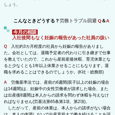
しょう。
こんなときどうする
？
労務トラブル回避
Q
＆
A
今月の相談
入社後間もなく妊娠の報告があった社員の扱い
Q
入社約3カ月程度の社員から妊娠の報告がありまし
た。会社としては、退職予定者の代わりに引き継ぎで仕事
を教えていたので、これから産前産後休暇、育児休業とな
ると少なくとも1年以上休業させることにもなります。退
職を求めることはできるのでしょうか。(K社・総務部)
A
労働基準法では、産前の6週間(双子以上の妊娠の場合
は14週間)は、妊娠中の女性労働者が請求した場合、また
は出産後8週間は本人からの請求を問わず休暇を与えなけ
ればなりません(労基法第65条第1項、第2項
)
。
したがって、産前の休業は、本人からの請求がない場合
は、本人の体調しだいで出産直前まで働き続けることを認