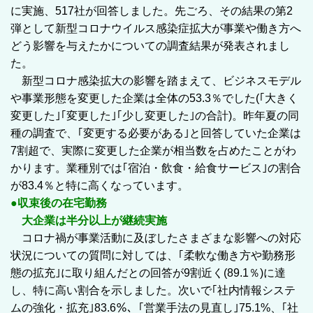
に実施、517社が回答しました。先ごろ、その結果の第2
弾として新型コロナウイルス感染症拡大が事業や働き方へ
どう影響を与えたかについての調査結果が発表されまし
た。
新型コロナ感染拡大の影響を踏まえて、ビジネスモデル
や事業形態を変更した企業は全体の53.3％でした(｢大きく
変更した｣｢変更した｣｢少し変更した｣の合計)。昨年夏の同
種の調査で、｢変更する必要がある｣と回答していた企業は
7割超で、実際に変更した企業が相当数を占めたことがわ
かります。業種別では｢宿泊・飲食・給食サービス｣の割合
が83.4％と特に高くなっています。
●収束後の在宅勤務
大企業は半分以上が継続実施
コロナ禍が事業活動に及ぼしたさまざまな影響への対応
状況についての質問に対しては、｢柔軟な働き方や勤務形
態の拡充｣に取り組んだとの回答が9割近く(89.1％)に達
し、特に高い割合を示しました。次いで｢社内情報システ
ムの強化・拡充｣83.6％、｢営業手法の見直し｣75.1%、｢社