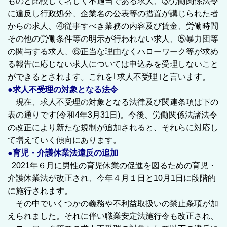
ものと比較して著しく不適当である求人、③労働関係法令
に違反し行政処分、企業名の公表等の措置が講じられた者
からの求人、④従事すべき業務の内容及び賃金、労働時間
その他の労働条件等の明示が行われない求人、⑤暴力団等
の関与する求人、⑥正当な理由なくハローワーク等が求め
る報告に応じない求人については申込みを受理しないこと
ができるとされます。これを｢求人不受理｣と言います。
●求人不受理の対象となる法令
現在、求人不受理の対象となる法律及び関連条項は下の
表の通りです(令和4年3月31日)。今後、労働関係法諸法令
の改正により新たな規制が追加されると、それらに対応し
て増えていく傾向にあります。
●育児・介護休業法違反の追加
2021年６月に男性の育児休業の促進を図るための育児・
介護休業法が改正され、今年４月１日と10月1日に段階的
に施行されます。
その中でいくつかの義務や不利益取扱いの禁止条項が加
えられました。それに伴い職業安定法施行令も改正され、