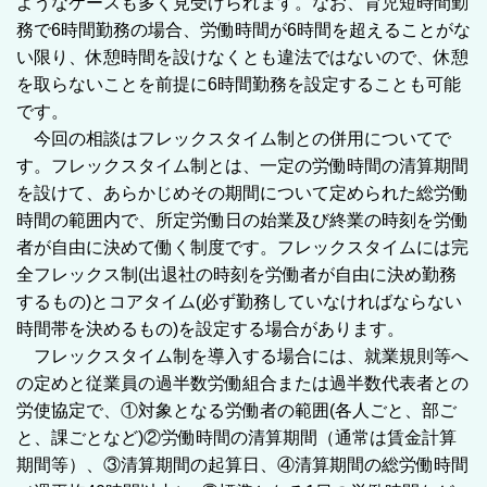
ようなケースも多く見受けられます。なお、育児短時間勤
務で6時間勤務の場合、労働時間が6時間を超えることがな
い限り、休憩時間を設けなくとも違法ではないので、休憩
を取らないことを前提に6時間勤務を設定することも可能
です。
今回の相談はフレックスタイム制との併用についてで
す。フレックスタイム制とは、一定の労働時間の清算期間
を設けて、あらかじめその期間について定められた総労働
時間の範囲内で、所定労働日の始業及び終業の時刻を労働
者が自由に決めて働く制度です。フレックスタイムには完
全フレックス制(出退社の時刻を労働者が自由に決め勤務
するもの)とコアタイム(必ず勤務していなければならない
時間帯を決めるもの)を設定する場合があります。
フレックスタイム制を導入する場合には、就業規則等へ
の定めと従業員の過半数労働組合または過半数代表者との
労使協定で、①対象となる労働者の範囲(各人ごと、部ご
と、課ごとなど)②労働時間の清算期間（通常は賃金計算
期間等）、③清算期間の起算日、④清算期間の総労働時間