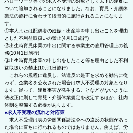
ハローワーク等での求人不受理の対象として以下の違反に
ついて追加されることになりました。なお、育児・介護休
業法の施行に合わせて段階的に施行されることになりま
す。
①本人または配偶者の妊娠・出産等を申し出たことを理由
とした不利益取扱いの禁止(4月1日施行)
②出生時育児休業の申出に関する事業主の雇用管理上の義
務(10月1日施行)
③出生時育児休業の申し出をしたこと等を理由とした不利
益取扱いの禁止(10月1日施行)
これらの規程に違反し、法違反の是正を求める勧告に従
わず、企業名を公表された場合は求人不受理の対象となり
ます。従って、違反事実が発生することなどがないように
法改正に則して育児・介護休業規定を改定するほか、社内
体制を整備する必要があります。
●求人不受理の流れと対応策
求人不受理は表の労働関係諸法令への違反の状態があっ
た場合に直ちに行われるものではありません。例えば、労