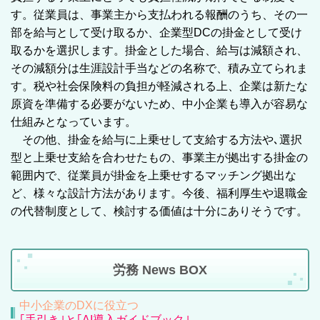
す。従業員は、事業主から支払われる報酬のうち、その一
部を給与として受け取るか、企業型DCの掛金として受け
取るかを選択します。掛金とした場合、給与は減額され、
その減額分は生涯設計手当などの名称で、積み立てられま
す。税や社会保険料の負担が軽減される上、企業は新たな
原資を準備する必要がないため、中小企業も導入が容易な
仕組みとなっています。
その他、掛金を給与に上乗せして支給する方法や､選択
型と上乗せ支給を合わせたもの、事業主が拠出する掛金の
範囲内で、従業員が掛金を上乗せするマッチング拠出な
ど、様々な設計方法があります。今後、福利厚生や退職金
の代替制度として、検討する価値は十分にありそうです。
労務 News BOX
中小企業のDXに役立つ
｢手引き｣と｢AI導入ガイドブック｣