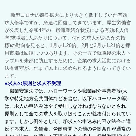
新型コロナの感染拡大により大きく低下していた有効
求人倍率ですが、急速に回復してきています。厚生労働省
が公表した令和4年の一般職業紹介状況による有効求人倍
率(求職者1人あたりについて、何件の求人があるかの指
標)の動向を見ると、1月が1.20倍、2月と3月が1.21倍と採
用市場は回復しつつあります。その一方で就職後の求人ト
ラブルを未然に防止するために、企業の求人活動における
法令遵守がこれまで以上に求められるようになってきてい
ます。
●求人の原則と求人不受理
職業安定法では、ハローワークや職業紹介事業者等(大
学や特定地方公共団体などを含む。以下ハローワーク等)
は、求人の申込みは全て受理しなければならないとされ、
原則として全ての求人を取り扱うことが義務付けられてい
ます。しかし例外として、①求人の申込み内容が法令に違
反する求人、②賃金、労働時間その他の労働条件が通常の