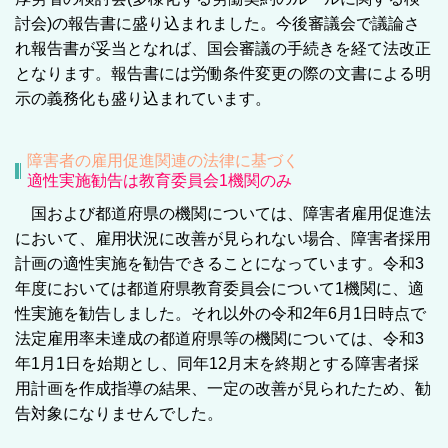
討会)の報告書に盛り込まれました。今後審議会で議論さ
れ報告書が妥当となれば、国会審議の手続きを経て法改正
となります。報告書には労働条件変更の際の文書による明
示の義務化も盛り込まれています。
障害者の雇用促進関連の法律に基づく
適性実施勧告は教育委員会1機関のみ
国および都道府県の機関については、障害者雇用促進法
において、雇用状況に改善が見られない場合、障害者採用
計画の適性実施を勧告できることになっています。令和3
年度においては都道府県教育委員会について1機関に、適
性実施を勧告しました。それ以外の令和2年6月1日時点で
法定雇用率未達成の都道府県等の機関については、令和3
年1月1日を始期とし、同年12月末を終期とする障害者採
用計画を作成指導の結果、一定の改善が見られたため、勧
告対象になりませんでした。