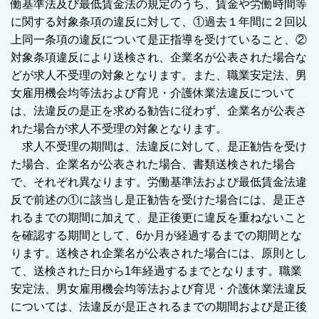
働基準法及び最低賃金法の規定のうち、賃金や労働時間等
に関する対象条項の違反に対して、①過去１年間に２回以
上同一条項の違反について是正指導を受けていること、②
対象条項違反により送検され、企業名が公表された場合な
どが求人不受理の対象となります。また、職業安定法、男
女雇用機会均等法および育児・介護休業法違反について
は、法違反の是正を求める勧告に従わず、企業名が公表さ
れた場合が求人不受理の対象となります。
求人不受理の期間は、法違反に対して、是正勧告を受け
た場合、企業名が公表された場合、書類送検された場合
で、それぞれ異なります。労働基準法および最低賃金法違
反で前述の①に該当し是正勧告を受けた場合には、是正さ
れるまでの期間に加えて、是正後更に違反を重ねないこと
を確認する期間として、6か月が経過するまでの期間とな
ります。送検され企業名が公表された場合には、原則とし
て、送検された日から1年経過するまでとなります。職業
安定法、男女雇用機会均等法および育児・介護休業法違反
については、法違反が是正されるまでの期間および是正後