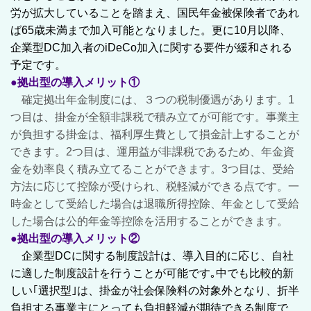
労が拡大していることを踏まえ、国民年金被保険者であれ
ば65歳未満まで加入可能となりました。更に10月以降、
企業型DC加入者のiDeCo加入に関する要件が緩和される
予定です。
●拠出型の導入メリット①
確定拠出年金制度には、３つの税制優遇があります。1
つ目は、掛金が全額非課税で積み立てが可能です。事業主
が負担する掛金は、福利厚生費として損金計上することが
できます。2つ目は、運用益が非課税であるため、年金資
金を効率良く積み立てることができます。3つ目は、受給
方法に応じて控除が受けられ、税軽減ができる点です。一
時金として受給した場合は退職所得控除、年金として受給
した場合は公的年金等控除を活用することができます。
●拠出型の導入メリット②
企業型DCに関する制度設計は、導入目的に応じ、自社
に適した制度設計を行うことが可能です｡中でも比較的新
しい｢選択型｣は、掛金が社会保険料の対象外となり、折半
負担する事業主にとっても負担軽減が期待できる制度で