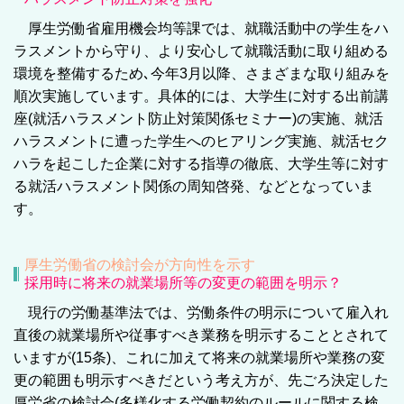
厚生労働省雇用機会均等課では、就職活動中の学生をハ
ラスメントから守り、より安心して就職活動に取り組める
環境を整備するため､今年3月以降、さまざまな取り組みを
順次実施しています。具体的には、大学生に対する出前講
座(就活ハラスメント防止対策関係セミナー)の実施、就活
ハラスメントに遭った学生へのヒアリング実施、就活セク
ハラを起こした企業に対する指導の徹底、大学生等に対す
る就活ハラスメント関係の周知啓発、などとなっていま
す。
厚生労働省の検討会が方向性を示す
採用時に将来の就業場所等の変更の範囲を明示？
現行の労働基準法では、労働条件の明示について雇入れ
直後の就業場所や従事すべき業務を明示することとされて
いますが(15条)、これに加えて将来の就業場所や業務の変
更の範囲も明示すべきだという考え方が、先ごろ決定した
厚労省の検討会(多様化する労働契約のルールに関する検