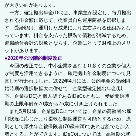
が大きい面があります。
一方、確定拠出年金(DC)は、事業主が設定し、毎月拠出
される掛金額に応じて、従業員自ら運用商品を選択しま
す。受給額は、運用した成果により左右される仕組みとな
っています。掛金を支払った段階で債務が消滅するため、
退職給付会計の対象とならず、企業にとって財務上のメリ
ットがあります。
●2020年の段階的制度改正
今回の改正では、中小企業を含むより多くの企業や個人
が制度を活用できるように、確定拠出年金制度について見
直しが行われました。2022年4月には、公的年金の受給開
始時期の選択肢拡大に併せて、企業型確定拠出年金(以
下、企業型DC)と個人型であるiDeCoともに、受給開始時
期の上限年齢が70歳から75歳に引き上げられました。
また5月以降、企業型DCについては、企業の高齢者の雇
用状況に応じたより柔軟な制度運営を可能とするため、原
則として厚生年金被保険者(70歳未満)であれば誰でも加入
者とすることができます。iDeCoについては、高齢期の就