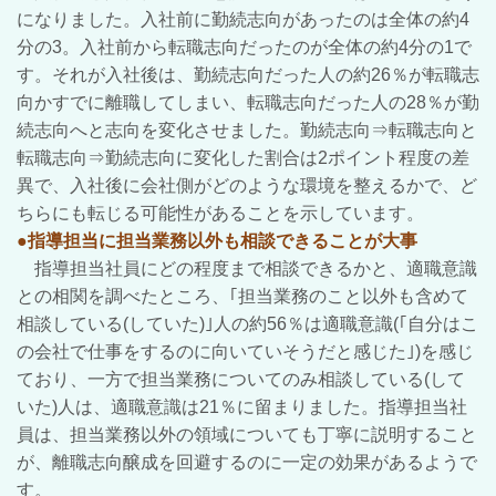
になりました。入社前に勤続志向があったのは全体の約4
分の3。入社前から転職志向だったのが全体の約4分の1で
す。それが入社後は、勤続志向だった人の約26％が転職志
向かすでに離職してしまい、転職志向だった人の28％が勤
続志向へと志向を変化させました。勤続志向⇒転職志向と
転職志向⇒勤続志向に変化した割合は2ポイント程度の差
異で、入社後に会社側がどのような環境を整えるかで、ど
ちらにも転じる可能性があることを示しています。
●指導担当に担当業務以外も相談できることが大事
指導担当社員にどの程度まで相談できるかと、適職意識
との相関を調べたところ、｢担当業務のこと以外も含めて
相談している(していた)｣人の約56％は適職意識(｢自分はこ
の会社で仕事をするのに向いていそうだと感じた｣)を感じ
ており、一方で担当業務についてのみ相談している(して
いた)人は、適職意識は21％に留まりました。指導担当社
員は、担当業務以外の領域についても丁寧に説明すること
が、離職志向醸成を回避するのに一定の効果があるようで
す。