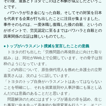
その後、遺族とトヨタでこのほど和解が成立したというこ
とです。
パワハラが引き金になった自殺。そしてその対策を日本
を代表する企業が打ち出したことに注目が集まりました。
事件そのものは、一度休職し復職した後の自殺、というの
がポイントで、労災認定に至るまではパワハラと自殺との
因果関係の立証は難しいものでした。
●トップがハラスメント撲滅を宣言したことの意義
トヨタの打ち出した「労務問題の再発防止に向けた取り
組み」は、同社がWeb上で公開しています。その骨子は別
枠のようになっています。
この内容について、原告側代理人を務めた弁護士の立野
嘉英さんは、次のように話しています。
「トヨタのトップ自身がハラスメントはあってはならない
ことを明確にし、それを就業規則や人事評価にも落とし込
んだのは意義のあることだと思います」
問題解決のためにはまずトップが過去の非を認め、生じ
た事実に向き合って具体的な制度変更を行うこと。そこに