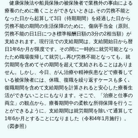
健康保険法や船員保険の被保険者で業務外の事由による
療養のために働くことができないときは､その労務不能と
なった日から起算して3日（待期期間）を経過した日から
労務不能の期間の生活保障のために、傷病手当金（原則、
労務不能の日1日につき標準報酬日額の3分の2相当額）が
支給されます。現行法での支給期間は、支給開始日から暦
日1年6か月が限度です。その間に一時的に就労可能となっ
たため職場復帰して就労し､再び労務不能となっても、就
労期間を含めてその期間を超えて支給されることはありま
せん。しかし、今日、がん治療や精神疾患などで療養して
いる被保険者には、休職、復職を繰り返すケースも多く､
復職期間を含めて支給期間を計算されると安心した療養生
活ができないことにもなります。そこで、「治療と仕事の
両立」の観点から、療養期間中の柔軟な所得保障を行うこ
とができるように、支給期間は就労期間を除いて通算して
1年6か月とすることになりました（令和4年1月施行）。
（図参照）