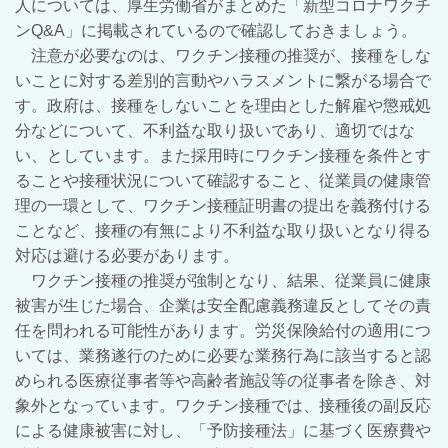
人については、厚生労働省がまとめた「新型コロナワクチ
ンQ&A」に掲載されているので確認しておきましょう。
注意が必要なのは、ワクチン接種の推奨が、接種をしな
いことに対する差別的言動やハラスメントに繋がる場合で
す。政府は、接種をしないことを理由とした解雇や懲戒処
分などについて、不利益な取り扱いであり、適切ではな
い、としています。また採用時にワクチン接種を条件とす
ることや接種状況について確認すること、従業員の健康管
理の一環として、ワクチン接種証明書の提出を義務付ける
ことなど、接種の有無により不利益な取り扱いとなり得る
対応は避ける必要があります。
ワクチン接種の推奨が強制となり、結果、従業員に健康
被害が生じた場合、企業は安全配慮義務違反としてその責
任を問われる可能性があります。労災保険給付の適用につ
いては、業務遂行のために必要な業務行為に該当すると認
められる医療従事者等や高齢者施設等の従事者を除き、対
象外となっています。ワクチン接種では、接種後の副反応
による健康被害に対し、「予防接種法」に基づく医療費や