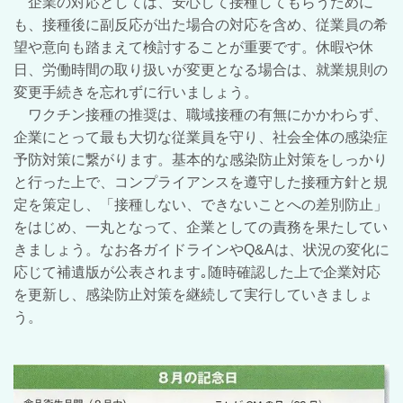
企業の対応としては、安心して接種してもらうために
も、接種後に副反応が出た場合の対応を含め、従業員の希
望や意向も踏まえて検討することが重要です。休暇や休
日、労働時間の取り扱いが変更となる場合は、就業規則の
変更手続きを忘れずに行いましょう。
ワクチン接種の推奨は、職域接種の有無にかかわらず、
企業にとって最も大切な従業員を守り、社会全体の感染症
予防対策に繋がります。基本的な感染防止対策をしっかり
と行った上で、コンプライアンスを遵守した接種方針と規
定を策定し、「接種しない、できないことへの差別防止」
をはじ
め、一丸となって、企業としての責務を果たしてい
きましょう。なお各ガイドラインやQ&Aは、状況の変化に
応じて補遺版が公表されます｡随時確認した上で企業対応
を更新し、感染防止対策を継続して実行していきましょ
う。