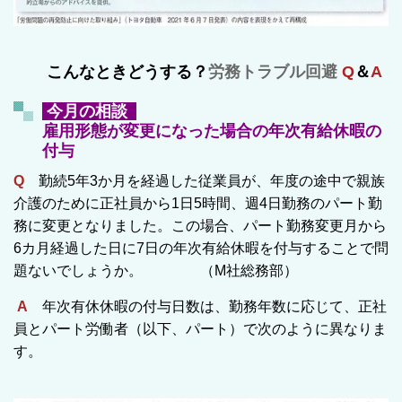
こんなときどうする
？
労務トラブル回避
Q
＆
A
今月の相談
雇用形態が変更になった場合の年次有給休暇の
付与
Q
勤続5年3か月を経過した従業員が、年度の途中で親族
介護のために正社員から1日5時間、週4日勤務のパート勤
務に変更となりました。この場合、パート勤務変更月から
6カ月経過した日に7日の年次有給休暇を付与することで問
題ないでしょうか。 （M社総務部）
A
年次有休休暇の付与日数は、勤務年数に応じて、正社
員とパート労働者（以下、パート）で次のように異なりま
す。