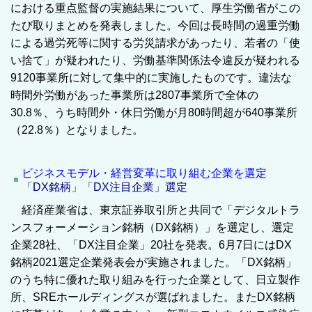
における重点監督の実施結果について、厚生労働省がこの
たび取りまとめを発表しました。今回は長時間の過重労働
による過労死等に関する労災請求があったり、若者の「使
い捨て」が疑われたり、労働基準関係法令違反が疑われる
9120事業所に対して集中的に実施したものです。違法な
時間外労働があった事業所は2807事業所で全体の
30.8％、うち時間外・休日労働が月80時間超が640事業所
（22.8％）となりました。
ビジネスモデル・経営変革に取り組む企業を選定
「DX銘柄」「DX注目企業」選定
経済産業省は、東京証券取引所と共同で「デジタルトラ
ンスフォーメーション銘柄（DX銘柄）」を選定し、選定
企業28社、「DX注目企業」20社を発表。6月7日にはDX
銘柄2021選定企業発表会が実施されました。「DX銘柄」
のうち特に優れた取り組みを行った企業として、日立製作
所、SREホールディングスが選ばれました。またDX銘柄