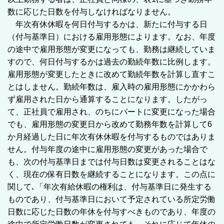
数に応じた日数を付与しなければなりません。
年次有休休暇を何日付与するかは、新たに付与する日
（付与基準日）における雇用形態によります。なお、年度
の途中で雇用形態が変更になっても、勤務は継続していま
すので、何日付与するかは過去の勤続年数に比例します。
雇用形態が変更したときに改めて勤続年数を計算し直すこ
とはしません。勤続年数は、雇入時の雇用形態にかかわら
ず雇用された日から通算することになります。したがっ
て、正社員で雇用され、のちにパートに変更になった場合
でも、雇用形態の変更日から改めて勤務年数を計算して6
か月経過した日に年次有休休暇を付与するものではありま
せん。付与年度の途中に雇用形態の変更があった場合で
も、次の付与基準日までは付与日数は変更されることはな
く、現在の保有日数を継続することになります。この点に
関して､「年次有給休暇の権利は、付与基準日に発生する
ものであり、付与基準日において予定されている所定労働
日数に応じた日数の年休を付与すべきものであり、年度の