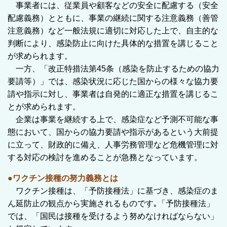
事業者には、従業員や顧客などの安全に配慮する（安全
配慮義務）とともに、事業の継続に関する注意義務（善管
注意義務）など一般法規に適切に対応した上で、自主的な
判断により、感染防止に向けた具体的な措置を講じること
が求められます。
一方、「改正特措法第45条（感染を防止するための協力
要請等）」では、感染状況に応じた国からの様々な協力要
請や指示に対し、事業者は自発的に適正な措置を講じるこ
とが求められます。
企業は事業を継続する上で、感染症など予測不可能な事
態において、国からの協力要請や指示があるという大前提
に立って、財政的に備え、人事労務管理など危機管理に対
する対応の検討を進めることが急務となっています。
●ワクチン接種の努力義務とは
ワクチン接種は、「予防接種法」に基づき、感染症のま
ん延防止の観点から実施されるものです｡「予防接種法」
では、「国民は接種を受けるよう努めなければならない」