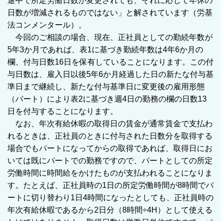
途中で所定労働日数が変更されても、それに応じて年休の
日数が増減されるものではない」と解されています（労基
法コンメンタール）。
今回のご相談の場合、現在、正社員としての勤続年数が
5年3か月であれば、表1に基づき勤続年数は4年6か月の
欄、付与日数16日を保有していることになります。この付
与日数は、雇入日以後5年6か月経過した日の新たな付与基
準日まで継続し、新たな付与基準日に変更後の雇用形態
（パート）により表2に基づき週4日の勤務の欄の日数13
日を付与することになります。
なお、年次有給休暇の取得日の賃金が通常賃金で支払わ
れるときは、正社員のときに付与された日数分を取得する
場合でもパートになってからの取得であれば、取得日にお
いては既にパートでの勤務ですので、パートとしての所定
労働時間に時間給をかけたものが支払われることになりま
す。たとえば、正社員時の1日の所定労働時間が8時間でパ
ートに切り替わり1日4時間になったとしても、正社員時の
年次有給休暇であるから2日分（8時間÷4
H）として使える