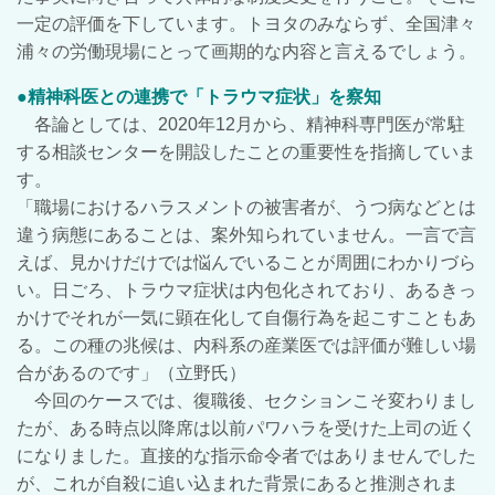
一定の評価を下しています。トヨタのみならず、全国津々
浦々の労働現場にとって画期的な内容と言えるでしょう。
●精神科医との連携で
「トラウマ症状」を察知
各論としては、2020年12月から、精神科専門医が常駐
する相談センターを開設したことの重要性を指摘していま
す。
「職場におけるハラスメントの被害者が、うつ病などとは
違う病態にあることは、案外知られていません。一言で言
えば、見かけだけでは悩んでいることが周囲にわかりづら
い。日ごろ、トラウマ症状は内包化されており、あるきっ
かけでそれが一気に顕在化して自傷行為を起こすこともあ
る。この種の兆候は、内科系の産業医では評価が難しい場
合があるのです」（立野氏）
今回のケースでは、復職後、セクションこそ変わりまし
たが、ある時点以降席は以前パワハラを受けた上司の近く
になりました。
直接的な指示命令者ではありませんでした
が、これが自殺に追い込まれた背景にあると推測されま