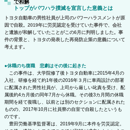
で和解
トップがパワハラ撲滅を宣言した意義とは
トヨタ自動車の男性社員が上司のパワーハラスメントが原
因で自殺。2019年に労災認定を受けていた事件で、会社
と遺族が和解していたことがこの6月に判明しました。事
件の背景と、トヨタの発表した再発防止策の意義について
考えます。
●休職のち復職 悲劇はその後に起きた
この事件は、大学院修了後トヨタ自動車に2015年4月の
入社、研修を経て約1年後の2016年３月に車両設計の部署
に配属された男性社員が、上司から厳しい叱責を受け、配
属後約4カ月後の同年7月から休職。
その後3カ月間の休職
期間を経て復職し、以前とは別のセクションに配属された
ものの、2017年10月に社員寮の自室で自殺したというも
のです。
豊田労働基準監督署は、2019年9月に本件を労災認定。