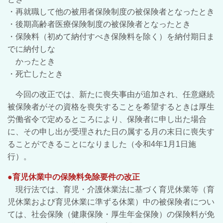
・再就職して他の被用者保険制度の被保険者となったとき
・後期高齢者医療保険制度の被保険者となったとき
・保険料（初めて納付すべき保険料を除く）を
納付期日ま
でに納付しな
か
ったとき
・死亡したとき
今回の改正では、新たに喪失事由が追加され、任意継続
被保険者がその資格を喪失することを希望するときは厚生
労働省令で定めるところにより、保険者に申し出た場合
に、その申し出が受理された日の属する月の末日に喪失す
ることができることになりました（令和4年1月1日施
行）。
●育児休業中の
保険料免除要件の改正
現行法では、育児・介護休業法に基づく育児休業等（育
児休業および育児休業に準ずる休業）中の被保険者につい
ては、社会保険（健康保険・厚生年金保険）の保険料が免